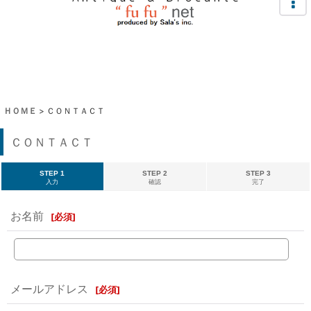
ＨＯＭＥ
>
ＣＯＮＴＡＣＴ
ＣＯＮＴＡＣＴ
STEP 1
STEP 2
STEP 3
入力
確認
完了
お名前
[
必須
]
メールアドレス
[
必須
]