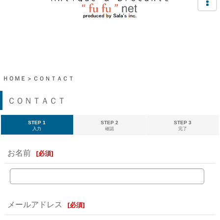
ＨＯＭＥ
>
ＣＯＮＴＡＣＴ
ＣＯＮＴＡＣＴ
STEP 1
STEP 2
STEP 3
入力
確認
完了
お名前
[
必須
]
メールアドレス
[
必須
]