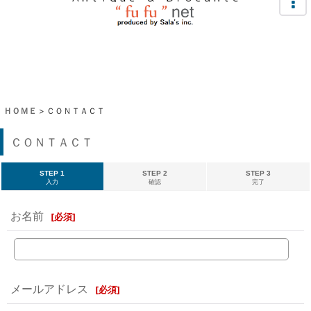
ＨＯＭＥ
>
ＣＯＮＴＡＣＴ
ＣＯＮＴＡＣＴ
STEP 1
STEP 2
STEP 3
入力
確認
完了
お名前
[
必須
]
メールアドレス
[
必須
]