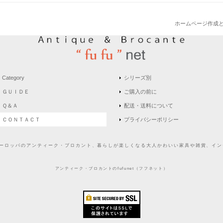
ホームページ作成
Category
シリーズ別
ＧＵＩＤＥ
ご購入の前に
Ｑ＆Ａ
配送・送料について
ＣＯＮＴＡＣＴ
プライバシーポリシー
どヨーロッパのアンティーク・ブロカント、暮らしが楽しくなる大人かわいい家具や雑貨、インテ
アンティーク・ブロカントのfufunet（フフネット）