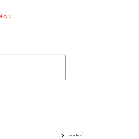
、
すので
page top