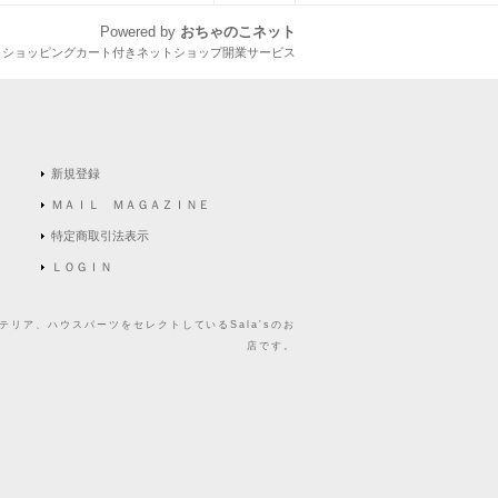
Powered by
おちゃのこネット
とショッピングカート付きネットショップ開業サービス
新規登録
ＭＡＩＬ ＭＡＧＡＺＩＮＥ
特定商取引法表示
ＬＯＧＩＮ
リア、ハウスパーツをセレクトしているSala'sのお
店です。