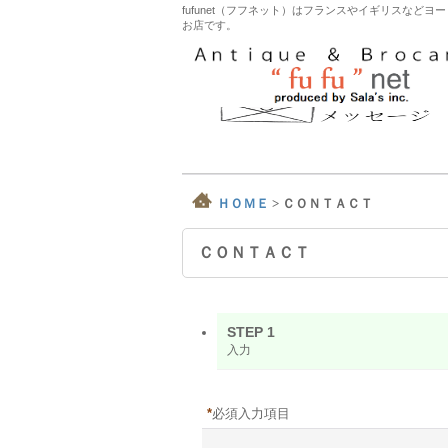
fufunet（フフネット）はフランスやイギリスな
お店です。
ＨＯＭＥ
>
ＣＯＮＴＡＣＴ
ＣＯＮＴＡＣＴ
STEP 1
入力
*
必須入力項目