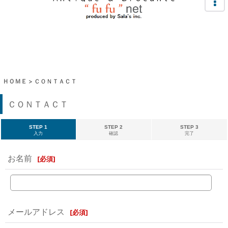
ＨＯＭＥ
>
ＣＯＮＴＡＣＴ
ＣＯＮＴＡＣＴ
STEP 1
STEP 2
STEP 3
入力
確認
完了
お名前
[
必須
]
メールアドレス
[
必須
]