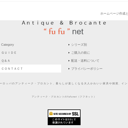
ホームページ作成
Category
シリーズ別
ＧＵＩＤＥ
ご購入の前に
Ｑ＆Ａ
配送・送料について
ＣＯＮＴＡＣＴ
プライバシーポリシー
どヨーロッパのアンティーク・ブロカント、暮らしが楽しくなる大人かわいい家具や雑貨、インテ
アンティーク・ブロカントのfufunet（フフネット）