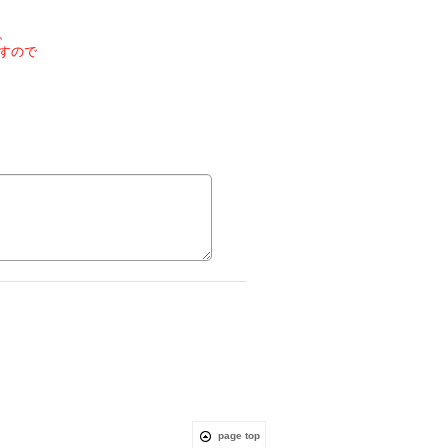
、
すので
page top