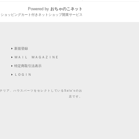
Powered by
おちゃのこネット
とショッピングカート付きネットショップ開業サービス
新規登録
ＭＡＩＬ ＭＡＧＡＺＩＮＥ
特定商取引法表示
ＬＯＧＩＮ
リア、ハウスパーツをセレクトしているSala'sのお
店です。