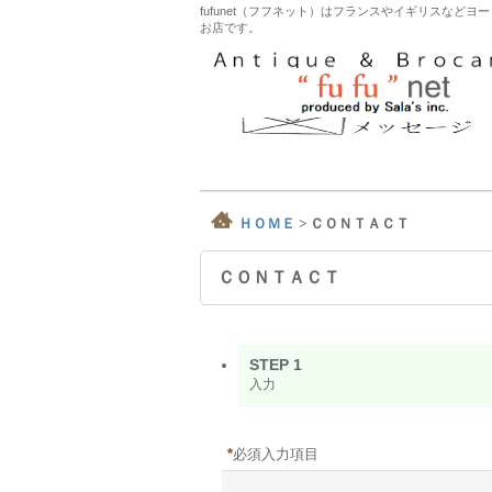
fufunet（フフネット）はフランスやイギリスな
お店です。
ＨＯＭＥ
>
ＣＯＮＴＡＣＴ
ＣＯＮＴＡＣＴ
STEP 1
入力
*
必須入力項目