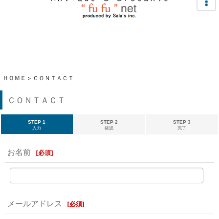
ＨＯＭＥ
>
ＣＯＮＴＡＣＴ
ＣＯＮＴＡＣＴ
STEP 1
STEP 2
STEP 3
入力
確認
完了
お名前
[
必須
]
メールアドレス
[
必須
]