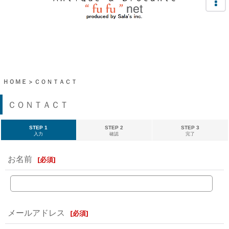
ＨＯＭＥ
>
ＣＯＮＴＡＣＴ
ＣＯＮＴＡＣＴ
STEP 1
STEP 2
STEP 3
入力
確認
完了
お名前
[
必須
]
メールアドレス
[
必須
]