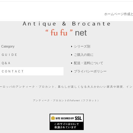
ホームページ作成
Category
シリーズ別
ＧＵＩＤＥ
ご購入の前に
Ｑ＆Ａ
配送・送料について
ＣＯＮＴＡＣＴ
プライバシーポリシー
どヨーロッパのアンティーク・ブロカント、暮らしが楽しくなる大人かわいい家具や雑貨、インテ
アンティーク・ブロカントのfufunet（フフネット）