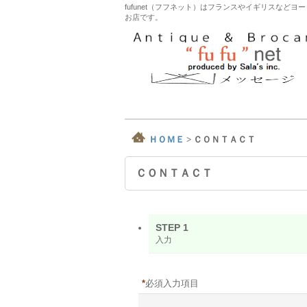
fufunet（フフネット）はフランスやイギリスな
お店です。
ＨＯＭＥ
>
ＣＯＮＴＡＣＴ
ＣＯＮＴＡＣＴ
STEP 1
入力
*
必須入力項目