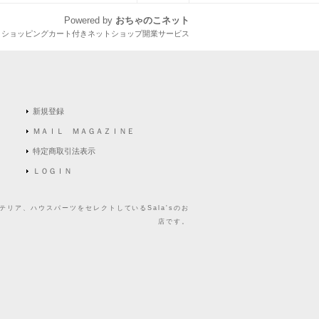
Powered by
おちゃのこネット
とショッピングカート付きネットショップ開業サービス
新規登録
ＭＡＩＬ ＭＡＧＡＺＩＮＥ
特定商取引法表示
ＬＯＧＩＮ
リア、ハウスパーツをセレクトしているSala'sのお
店です。