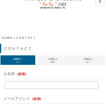
ＨＯＭＥ
>
ＣＯＮＴＡＣＴ
ＣＯＮＴＡＣＴ
STEP 1
STEP 2
STEP 3
入力
確認
完了
お名前
[
必須
]
メールアドレス
[
必須
]