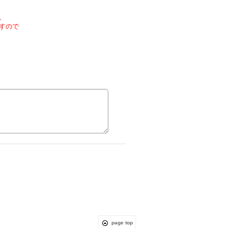
、
すので
page top