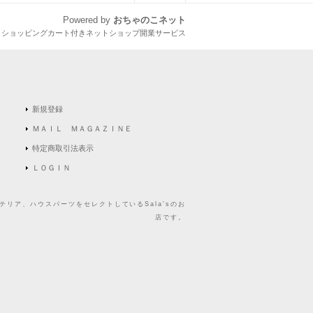
Powered by
おちゃのこネット
とショッピングカート付きネットショップ開業サービス
新規登録
ＭＡＩＬ ＭＡＧＡＺＩＮＥ
特定商取引法表示
ＬＯＧＩＮ
リア、ハウスパーツをセレクトしているSala'sのお
店です。