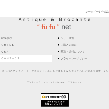
ホームページ作成
Category
シリーズ別
ＧＵＩＤＥ
ご購入の前に
Ｑ＆Ａ
配送・送料について
ＣＯＮＴＡＣＴ
プライバシーポリシー
どヨーロッパのアンティーク・ブロカント、暮らしが楽しくなる大人かわいい家具や雑貨、インテ
アンティーク・ブロカントのfufunet（フフネット）