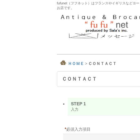
fufunet（フフネット）はフランスやイギリスな
お店です。
ＨＯＭＥ
>
ＣＯＮＴＡＣＴ
ＣＯＮＴＡＣＴ
STEP 1
入力
*
必須入力項目