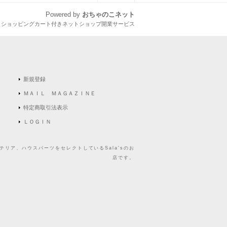
Powered by
おちゃのこネット
とショッピングカート付きネットショップ開業サービス
新規登録
ＭＡＩＬ ＭＡＧＡＺＩＮＥ
特定商取引法表示
ＬＯＧＩＮ
リア、ハウスパーツをセレクトしているSala'sのお
店です。