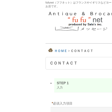
fufunet（フフネット）はフランスやイギリスな
お店です。
ＨＯＭＥ
>
ＣＯＮＴＡＣＴ
ＣＯＮＴＡＣＴ
STEP 1
入力
*
必須入力項目