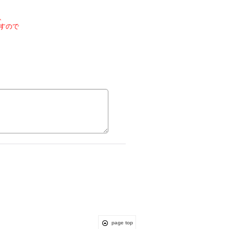
、
すので
page top