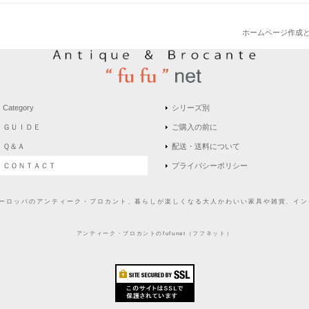
ホームページ作成
Category
シリーズ別
ＧＵＩＤＥ
ご購入の前に
Ｑ＆Ａ
配送・送料について
ＣＯＮＴＡＣＴ
プライバシーポリシー
どヨーロッパのアンティーク・ブロカント、暮らしが楽しくなる大人かわいい家具や雑貨、インテ
アンティーク・ブロカントのfufunet（フフネット）