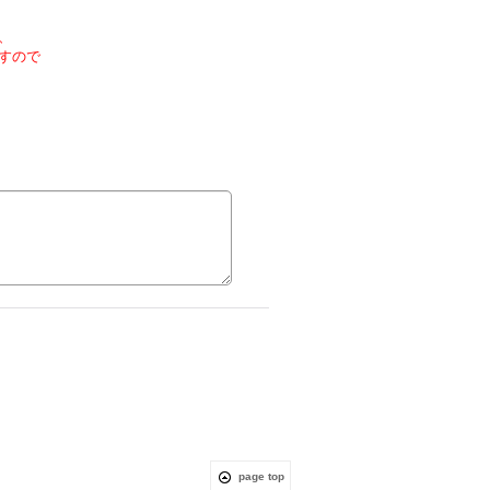
、
すので
page top