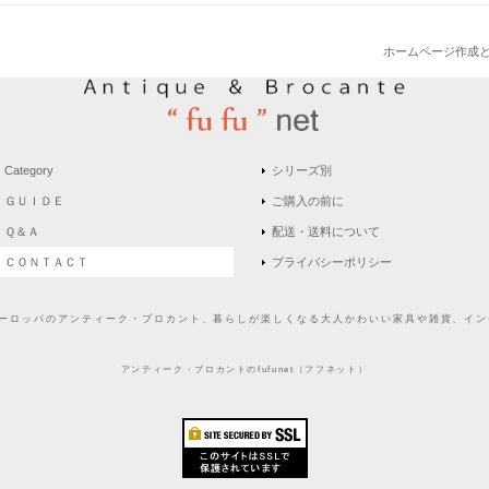
ホームページ作成
Category
シリーズ別
ＧＵＩＤＥ
ご購入の前に
Ｑ＆Ａ
配送・送料について
ＣＯＮＴＡＣＴ
プライバシーポリシー
どヨーロッパのアンティーク・ブロカント、暮らしが楽しくなる大人かわいい家具や雑貨、インテ
アンティーク・ブロカントのfufunet（フフネット）