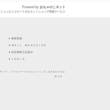
Powered by
おちゃのこネット
とショッピングカート付きネットショップ開業サービス
新規登録
ＭＡＩＬ ＭＡＧＡＺＩＮＥ
特定商取引法表示
ＬＯＧＩＮ
リア、ハウスパーツをセレクトしているSala'sのお
店です。