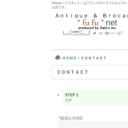
fufunet（フフネット）はフランスやイギリスな
お店です。
ＨＯＭＥ
>
ＣＯＮＴＡＣＴ
ＣＯＮＴＡＣＴ
STEP 1
入力
*
必須入力項目