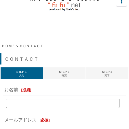
ＨＯＭＥ
>
ＣＯＮＴＡＣＴ
ＣＯＮＴＡＣＴ
STEP 1
STEP 2
STEP 3
入力
確認
完了
お名前
[
必須
]
メールアドレス
[
必須
]