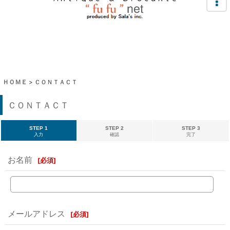
ＨＯＭＥ
>
ＣＯＮＴＡＣＴ
ＣＯＮＴＡＣＴ
STEP 1
STEP 2
STEP 3
入力
確認
完了
お名前
[
必須
]
メールアドレス
[
必須
]