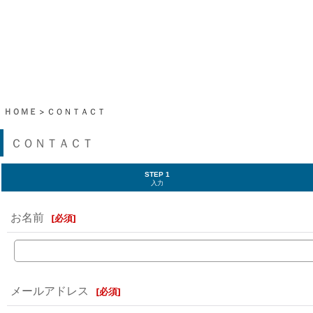
ＨＯＭＥ
>
ＣＯＮＴＡＣＴ
ＣＯＮＴＡＣＴ
STEP 1
入力
お名前
[
必須
]
メールアドレス
[
必須
]