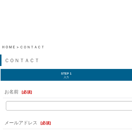
ＨＯＭＥ
>
ＣＯＮＴＡＣＴ
ＣＯＮＴＡＣＴ
STEP 1
入力
お名前
[
必須
]
メールアドレス
[
必須
]