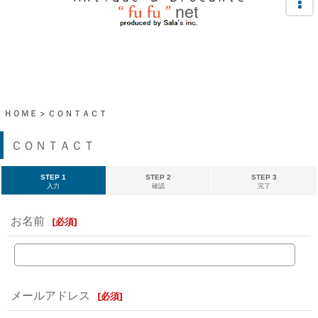
ＨＯＭＥ
>
ＣＯＮＴＡＣＴ
ＣＯＮＴＡＣＴ
STEP 1
STEP 2
STEP 3
入力
確認
完了
お名前
[
必須
]
メールアドレス
[
必須
]