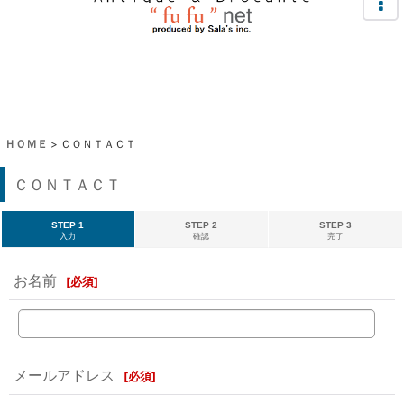
ＨＯＭＥ
>
ＣＯＮＴＡＣＴ
ＣＯＮＴＡＣＴ
STEP 1
STEP 2
STEP 3
入力
確認
完了
お名前
[
必須
]
メールアドレス
[
必須
]