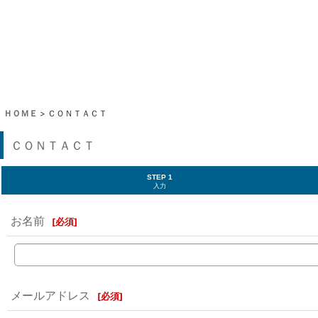
ＨＯＭＥ
>
ＣＯＮＴＡＣＴ
ＣＯＮＴＡＣＴ
STEP 1
入力
お名前
[
必須
]
メールアドレス
[
必須
]