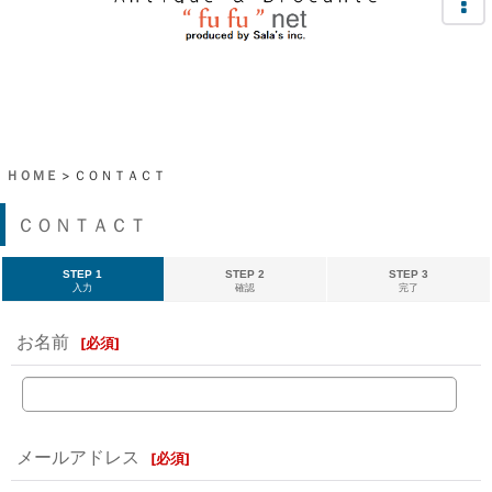
ＨＯＭＥ
>
ＣＯＮＴＡＣＴ
ＣＯＮＴＡＣＴ
STEP 1
STEP 2
STEP 3
入力
確認
完了
お名前
[
必須
]
メールアドレス
[
必須
]