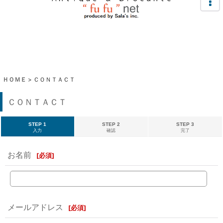
ＨＯＭＥ
>
ＣＯＮＴＡＣＴ
ＣＯＮＴＡＣＴ
STEP 1
STEP 2
STEP 3
入力
確認
完了
お名前
[
必須
]
メールアドレス
[
必須
]