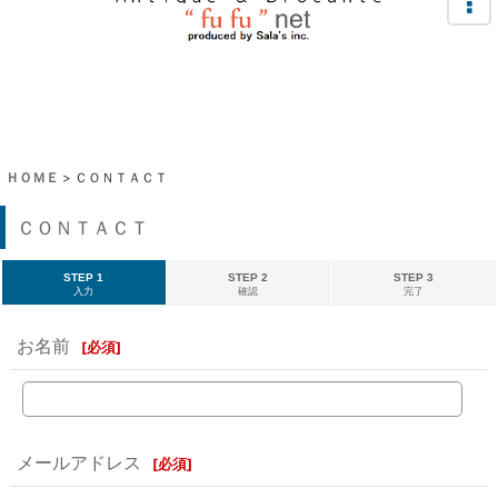
ＨＯＭＥ
>
ＣＯＮＴＡＣＴ
ＣＯＮＴＡＣＴ
STEP 1
STEP 2
STEP 3
入力
確認
完了
お名前
[
必須
]
メールアドレス
[
必須
]