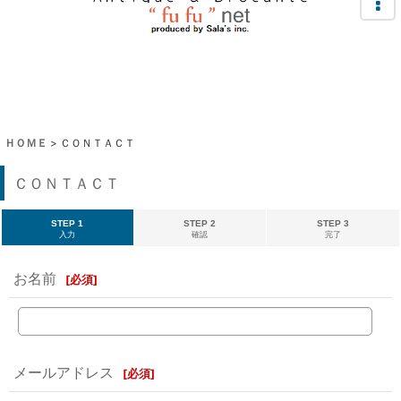
ＨＯＭＥ
>
ＣＯＮＴＡＣＴ
ＣＯＮＴＡＣＴ
STEP 1
STEP 2
STEP 3
入力
確認
完了
お名前
[
必須
]
メールアドレス
[
必須
]