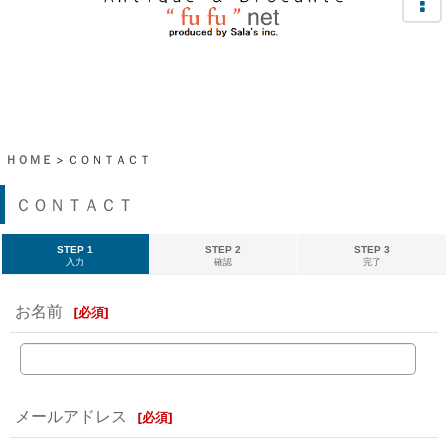
ＨＯＭＥ
>
ＣＯＮＴＡＣＴ
ＣＯＮＴＡＣＴ
STEP 1
STEP 2
STEP 3
入力
確認
完了
お名前
[
必須
]
メールアドレス
[
必須
]