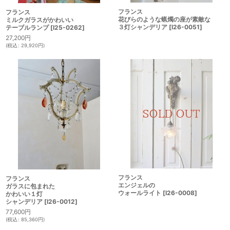
フランス
フランス
花びらのような蝋燭の座が素敵な
ミルクガラスがかわいい
３灯シャンデリア
[
I26-0051
]
テーブルランプ
[
I25-0262
]
27,200
円
(
税込
:
29,920
円
)
フランス
フランス
エンジェルの
ガラスに包まれた
ウォールライト
[
I26-0008
]
かわいい１灯
シャンデリア
[
I26-0012
]
77,600
円
(
税込
:
85,360
円
)