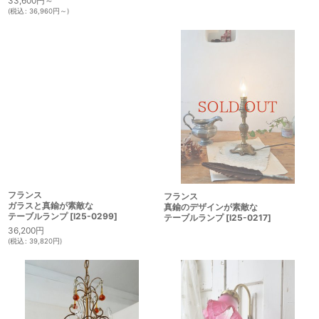
33,600
円
～
(
税込
:
36,960
円
～
)
フランス
フランス
ガラスと真鍮が素敵な
真鍮のデザインが素敵な
テーブルランプ
[
I25-0299
]
テーブルランプ
[
I25-0217
]
36,200
円
(
税込
:
39,820
円
)