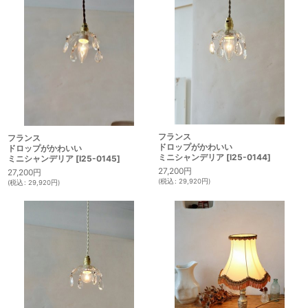
フランス
フランス
ドロップがかわいい
ドロップがかわいい
ミニシャンデリア
[
I25-0144
]
ミニシャンデリア
[
I25-0145
]
27,200
円
27,200
円
(
税込
:
29,920
円
)
(
税込
:
29,920
円
)