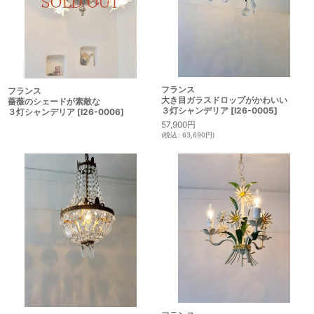
フランス
フランス
大き目ガラスドロップがかわいい
薔薇のシェードが素敵な
３灯シャンデリア
[
I26-0005
]
３灯シャンデリア
[
I26-0006
]
57,900
円
(
税込
:
63,690
円
)