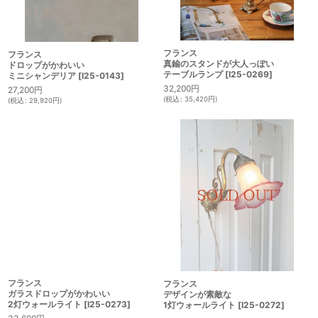
フランス
フランス
真鍮のスタンドが大人っぽい
ドロップがかわいい
テーブルランプ
[
I25-0269
]
ミニシャンデリア
[
I25-0143
]
32,200
円
27,200
円
(
税込
:
35,420
円
)
(
税込
:
29,920
円
)
フランス
フランス
ガラスドロップがかわいい
デザインが素敵な
2灯ウォールライト
[
I25-0273
]
1灯ウォールライト
[
I25-0272
]