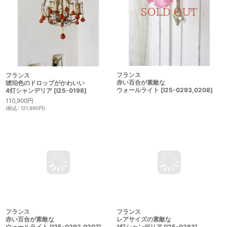
フランス
フランス
赤い百合が素敵な
琥珀色のドロップがかわいい
ウォールライト
[
I25-0293,0208
]
4灯シャンデリア
[
I25-0198
]
110,900
円
(
税込
:
121,990
円
)