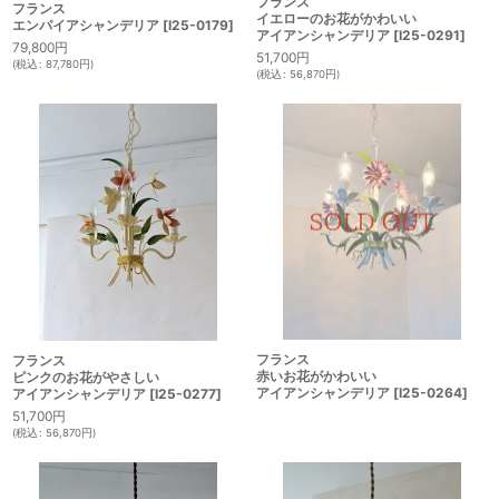
フランス
フランス
イエローのお花がかわいい
エンパイアシャンデリア
[
I25-0179
]
アイアンシャンデリア
[
I25-0291
]
79,800
円
51,700
円
(
税込
:
87,780
円
)
(
税込
:
56,870
円
)
フランス
フランス
赤いお花がかわいい
ピンクのお花がやさしい
アイアンシャンデリア
[
I25-0264
]
アイアンシャンデリア
[
I25-0277
]
51,700
円
(
税込
:
56,870
円
)