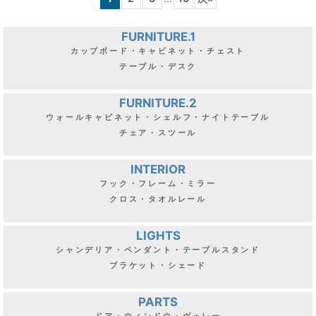
フランス
フランス
ガラスが素敵な
真鍮のリボンが素敵な
ペンダントライト
[
I25-0211
]
ウォールライト
[
I25-0275
]
51,800
円
～
(
税込
:
56,980
円
～
)
1
2
3
...
13
次
»
FURNITURE.1
カップボード・キャビネット・チェスト
テーブル・デスク
FURNITURE.2
ウォールキャビネット・シェルフ・ナイトテーブル
チェア・スツール
INTERIOR
フック・フレーム・ミラー
クロス・タオルレール