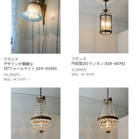
フランス
フランス
円柱型2灯ランタン
[
I26-0076
]
デザインが素敵な
1灯ウォールライト
[
I25-0290
]
31,600
円
35,200
円
～
(
税込
:
34,760
円
)
(
税込
:
38,720
円
～
)