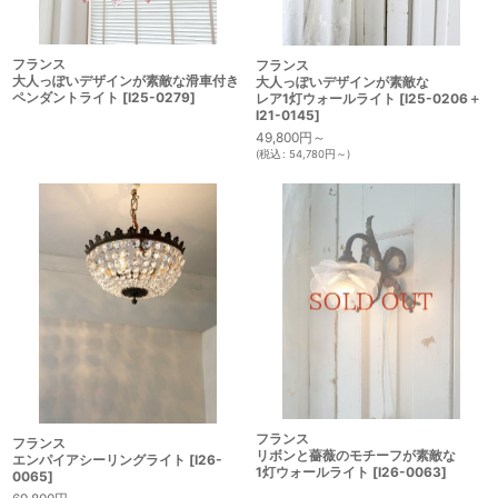
フランス
フランス
大人っぽいデザインが素敵な滑車付き
大人っぽいデザインが素敵な
ペンダントライト
[
I25-0279
]
レア1灯ウォールライト
[
I25-0206＋
I21-0145
]
49,800
円
～
(
税込
:
54,780
円
～
)
フランス
フランス
リボンと薔薇のモチーフが素敵な
エンパイアシーリングライト
[
I26-
1灯ウォールライト
[
I26-0063
]
0065
]