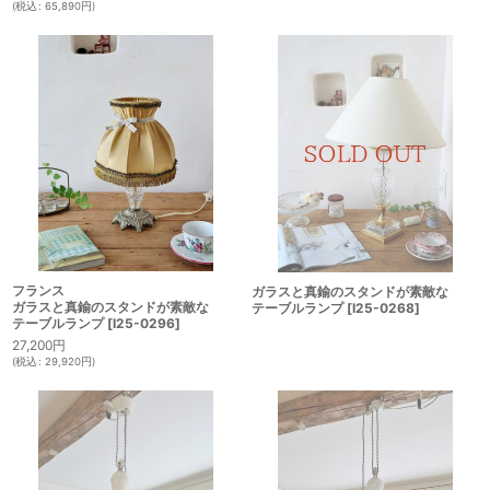
(
税込
:
65,890
円
)
フランス
ガラスと真鍮のスタンドが素敵な
ガラスと真鍮のスタンドが素敵な
テーブルランプ
[
I25-0268
]
テーブルランプ
[
I25-0296
]
27,200
円
(
税込
:
29,920
円
)