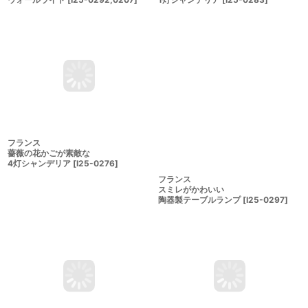
フランス
フランス
レアサイズの素敵な
赤い百合が素敵な
1灯シャンデリア
[
I25-0283
]
ウォールライト
[
I25-0292,0207
]
フランス
フランス
スミレがかわいい
薔薇の花かごが素敵な
陶器製テーブルランプ
[
I25-0297
]
4灯シャンデリア
[
I25-0276
]