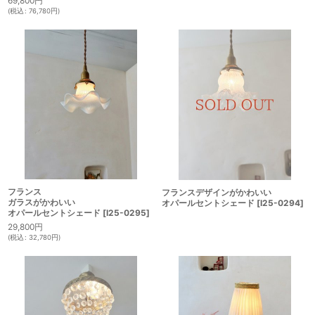
69,800
円
(
税込
:
76,780
円
)
フランス
フランスデザインがかわいい
ガラスがかわいい
オパールセントシェード
[
I25-0294
]
オパールセントシェード
[
I25-0295
]
29,800
円
(
税込
:
32,780
円
)