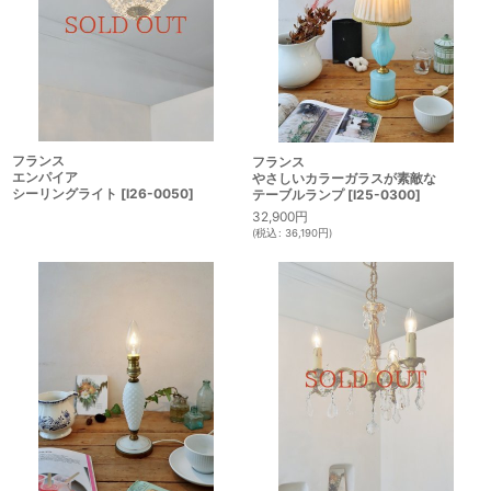
フランス
フランス
エンパイア
やさしいカラーガラスが素敵な
シーリングライト
[
I26-0050
]
テーブルランプ
[
I25-0300
]
32,900
円
(
税込
:
36,190
円
)