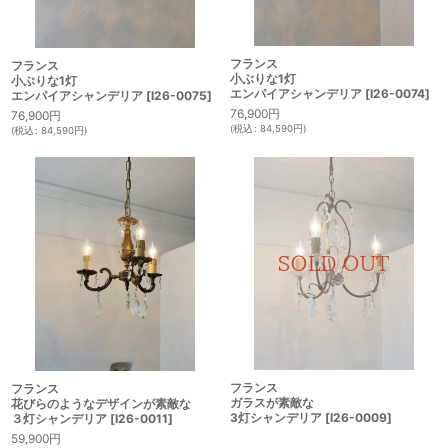
フランス
フランス
小ぶりな1灯
小ぶりな1灯
エンパイアシャンデリア
[
I26-0074
]
エンパイアシャンデリア
[
I26-0075
]
76,900
円
76,900
円
(
税込
:
84,590
円
)
(
税込
:
84,590
円
)
フランス
フランス
ガラスが素敵な
花びらのようなデザインが素敵な
3灯シャンデリア
[
I26-0009
]
３灯シャンデリア
[
I26-0011
]
59,900
円