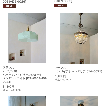
0067+0069
]
0068+I25-0216
]
フランス
フランス
オパリン製
エンパイアシャンデリア
[
I26-0052
]
ペパーミントグリーンシェード
77,600
円
ペンダントライト
[
I26-0109+I16-
(
税込
:
85,360
円
)
0024
]
31,800
円
(
税込
:
34,980
円
)