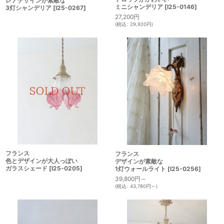
レアデザインが素敵な
ミニシャンデリア
[
I25-0146
]
3灯シャンデリア
[
I25-0267
]
27,200
円
(
税込
:
29,920
円
)
フランス
フランス
色とデザインが大人っぽい
デザインが素敵な
ガラスシェード
[
I25-0205
]
1灯ウォールライト
[
I25-0256
]
39,800
円
～
(
税込
:
43,780
円
～
)