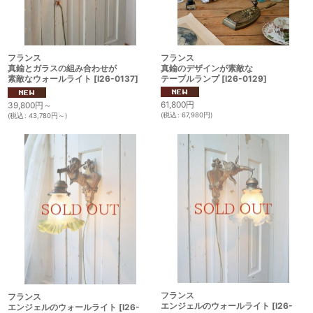
フランス
フランス
真鍮のデザインが素敵な
真鍮とガラスの組み合わせが
テーブルランプ
[
I26-0129
]
素敵なウォールライト
[
I26-0137
]
61,800
円
39,800
円
～
(
税込
:
67,980
円
)
(
税込
:
43,780
円
～
)
フランス
フランス
エンジェルのウォールライト
[
I26-
エンジェルのウォールライト
[
I26-