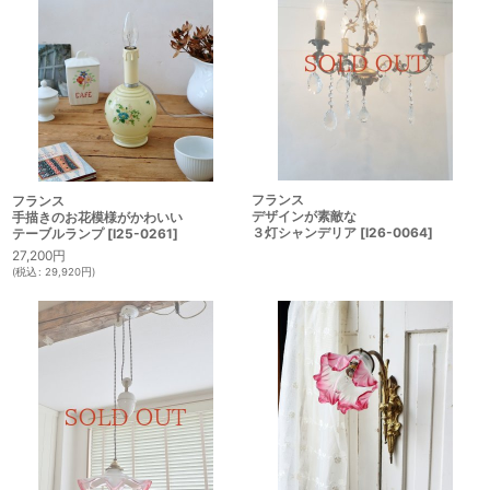
フランス
フランス
デザインが素敵な
手描きのお花模様がかわいい
３灯シャンデリア
[
I26-0064
]
テーブルランプ
[
I25-0261
]
27,200
円
(
税込
:
29,920
円
)