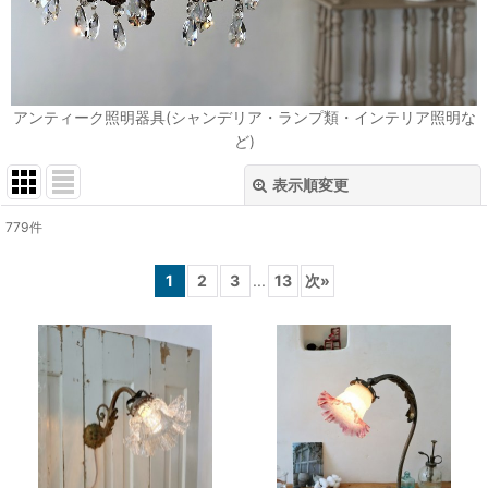
アンティーク照明器具(シャンデリア・ランプ類・インテリア照明な
ど)
表示順変更
閉じる
779
件
表示数
:
1
2
3
...
13
次
»
在庫あり
並び順
:
絞り込む