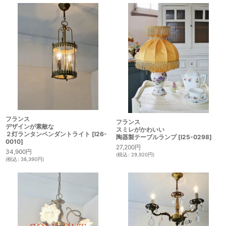
フランス
フランス
デザインが素敵な
スミレがかわいい
２灯ランタンペンダントライト
[
I26-
陶器製テーブルランプ
[
I25-0298
]
0010
]
27,200
円
34,900
円
(
税込
:
29,920
円
)
(
税込
:
38,390
円
)