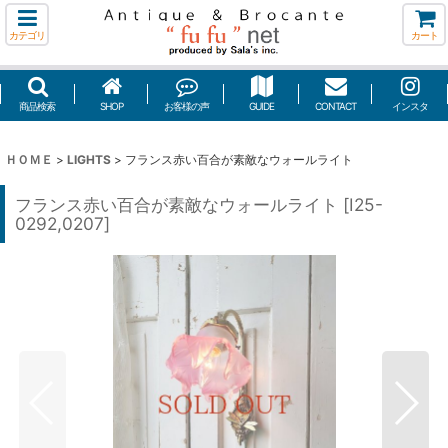
カテゴリ
カート
商品検索
SHOP
お客様の声
GUIDE
CONTACT
インスタ
ＨＯＭＥ
>
LIGHTS
>
フランス赤い百合が素敵なウォールライト
フランス赤い百合が素敵なウォールライト
[
I25-
0292,0207
]