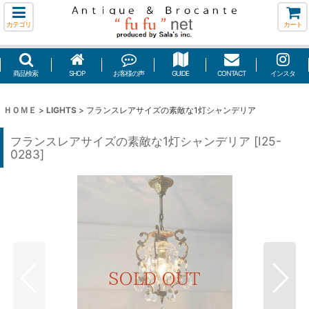
カテゴリ
カート
商品検索
SHOP
お客様の声
GUIDE
CONTACT
インスタ
ＨＯＭＥ
>
LIGHTS
>
フランスレアサイズの素敵な1灯シャンデリア
フランスレアサイズの素敵な1灯シャンデリア
[
I25-
0283
]