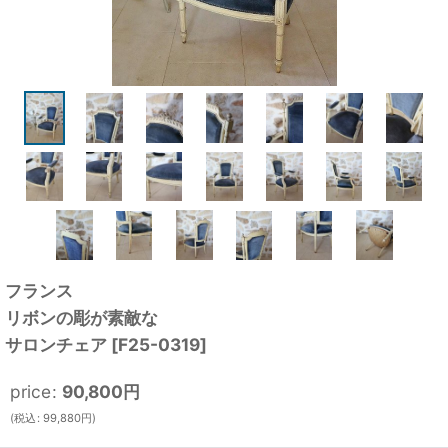
フランス
リボンの彫が素敵な
サロンチェア
[
F25-0319
]
price
:
90,800
円
(
税込
:
99,880
円
)