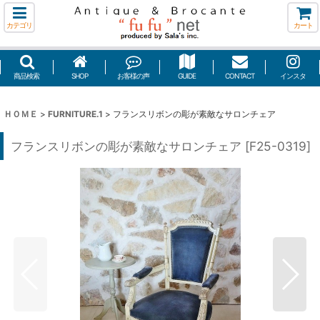
カテゴリ
カート
商品検索
SHOP
お客様の声
GUIDE
CONTACT
インスタ
ＨＯＭＥ
>
FURNITURE.1
>
フランスリボンの彫が素敵なサロンチェア
フランスリボンの彫が素敵なサロンチェア
[
F25-0319
]