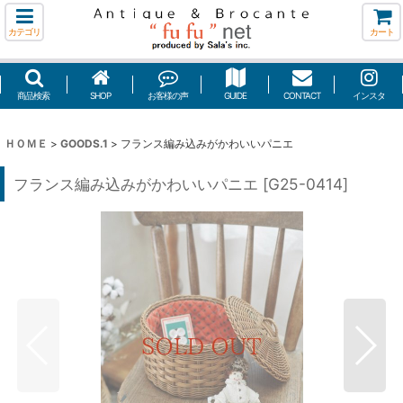
カテゴリ
カート
商品検索
SHOP
お客様の声
GUIDE
CONTACT
インスタ
ＨＯＭＥ
>
GOODS.1
>
フランス編み込みがかわいいパニエ
フランス編み込みがかわいいパニエ
[
G25-0414
]