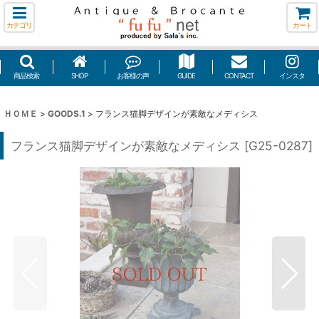
カテゴリ
カート
商品検索
SHOP
お客様の声
GUIDE
CONTACT
インスタ
ＨＯＭＥ
>
GOODS.1
>
フランス猫脚デザインが素敵なメディシス
フランス猫脚デザインが素敵なメディシス
[
G25-0287
]