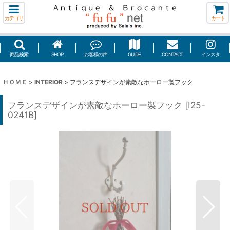
カテゴリ
カート
商品検索
SHOP
お客様の声
GUIDE
CONTACT
インスタ
ＨＯＭＥ
>
INTERIOR
>
フランスデザインが素敵なホーロー製フック
フランスデザインが素敵なホーロー製フック
[
I25-
0241B
]