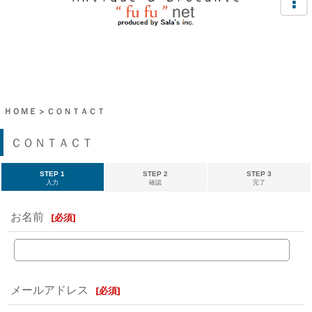
ＨＯＭＥ
>
ＣＯＮＴＡＣＴ
ＣＯＮＴＡＣＴ
STEP 1
STEP 2
STEP 3
入力
確認
完了
お名前
[
必須
]
メールアドレス
[
必須
]