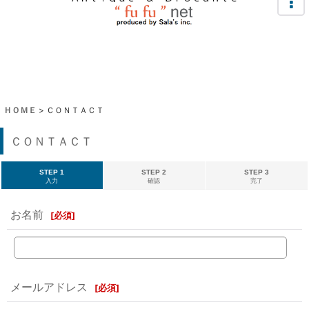
ＨＯＭＥ
>
ＣＯＮＴＡＣＴ
ＣＯＮＴＡＣＴ
STEP 1
STEP 2
STEP 3
入力
確認
完了
お名前
[
必須
]
メールアドレス
[
必須
]