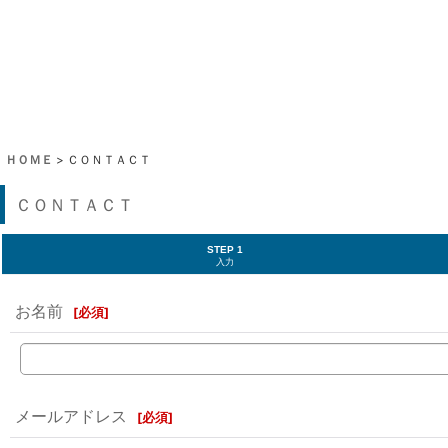
ＨＯＭＥ
>
ＣＯＮＴＡＣＴ
ＣＯＮＴＡＣＴ
STEP 1
入力
お名前
[
必須
]
メールアドレス
[
必須
]