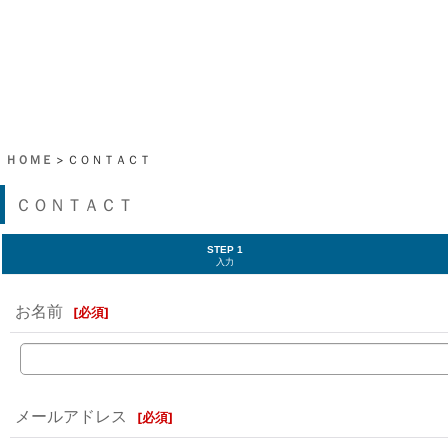
ＨＯＭＥ
>
ＣＯＮＴＡＣＴ
ＣＯＮＴＡＣＴ
STEP 1
入力
お名前
[
必須
]
メールアドレス
[
必須
]