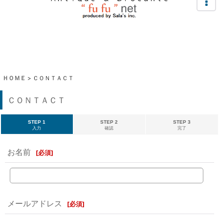
ＨＯＭＥ
>
ＣＯＮＴＡＣＴ
ＣＯＮＴＡＣＴ
STEP 1
STEP 2
STEP 3
入力
確認
完了
お名前
[
必須
]
メールアドレス
[
必須
]