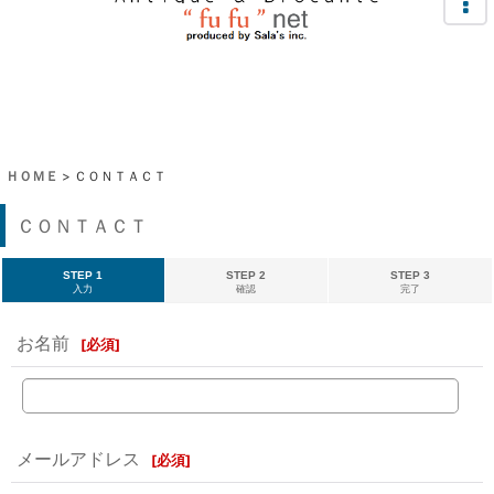
ＨＯＭＥ
>
ＣＯＮＴＡＣＴ
ＣＯＮＴＡＣＴ
STEP 1
STEP 2
STEP 3
入力
確認
完了
お名前
[
必須
]
メールアドレス
[
必須
]