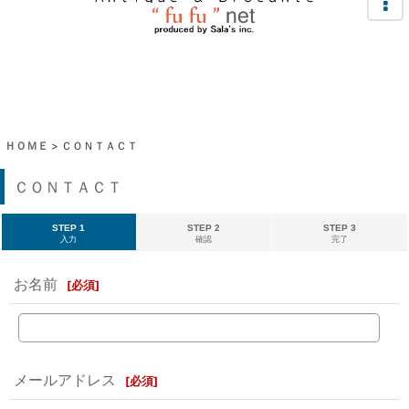
ＨＯＭＥ
>
ＣＯＮＴＡＣＴ
ＣＯＮＴＡＣＴ
STEP 1
STEP 2
STEP 3
入力
確認
完了
お名前
[
必須
]
メールアドレス
[
必須
]