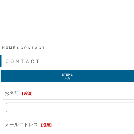
ＨＯＭＥ
>
ＣＯＮＴＡＣＴ
ＣＯＮＴＡＣＴ
STEP 1
入力
お名前
[
必須
]
メールアドレス
[
必須
]