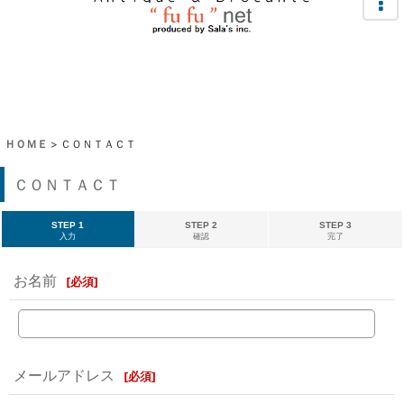
ＨＯＭＥ
>
ＣＯＮＴＡＣＴ
ＣＯＮＴＡＣＴ
STEP 1
STEP 2
STEP 3
入力
確認
完了
お名前
[
必須
]
メールアドレス
[
必須
]