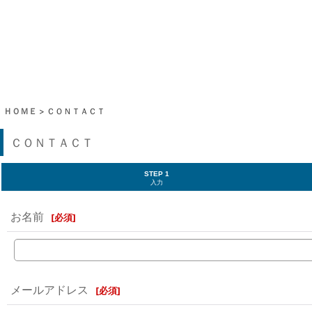
ＨＯＭＥ
>
ＣＯＮＴＡＣＴ
ＣＯＮＴＡＣＴ
STEP 1
入力
お名前
[
必須
]
メールアドレス
[
必須
]