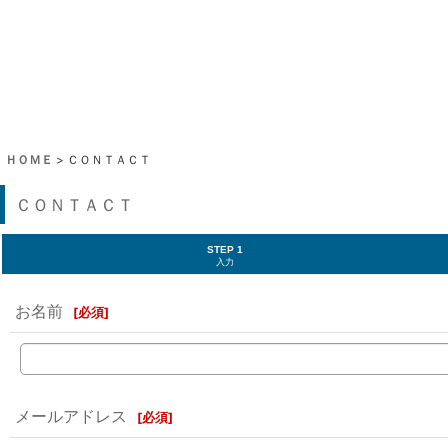
ＨＯＭＥ
>
ＣＯＮＴＡＣＴ
ＣＯＮＴＡＣＴ
STEP 1
入力
お名前
[
必須
]
メールアドレス
[
必須
]