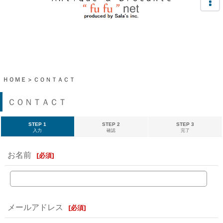
ＨＯＭＥ
>
ＣＯＮＴＡＣＴ
ＣＯＮＴＡＣＴ
STEP 1
STEP 2
STEP 3
入力
確認
完了
お名前
[
必須
]
メールアドレス
[
必須
]