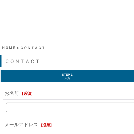
ＨＯＭＥ
>
ＣＯＮＴＡＣＴ
ＣＯＮＴＡＣＴ
STEP 1
入力
お名前
[
必須
]
メールアドレス
[
必須
]