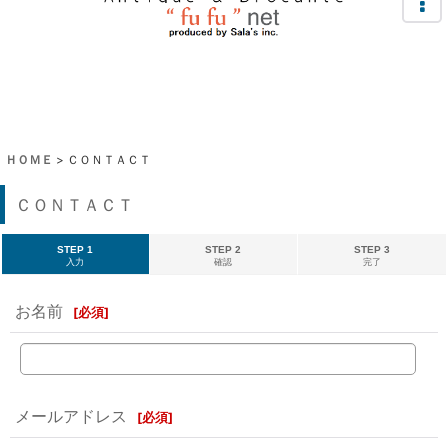
ＨＯＭＥ
>
ＣＯＮＴＡＣＴ
ＣＯＮＴＡＣＴ
STEP 1
STEP 2
STEP 3
入力
確認
完了
お名前
[
必須
]
メールアドレス
[
必須
]