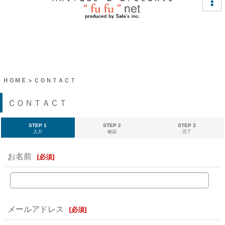
ＨＯＭＥ
>
ＣＯＮＴＡＣＴ
ＣＯＮＴＡＣＴ
STEP 1
STEP 2
STEP 3
入力
確認
完了
お名前
[
必須
]
メールアドレス
[
必須
]