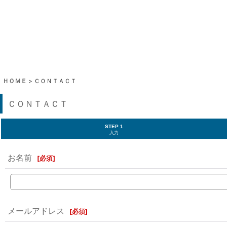
ＨＯＭＥ
>
ＣＯＮＴＡＣＴ
ＣＯＮＴＡＣＴ
STEP 1
入力
お名前
[
必須
]
メールアドレス
[
必須
]