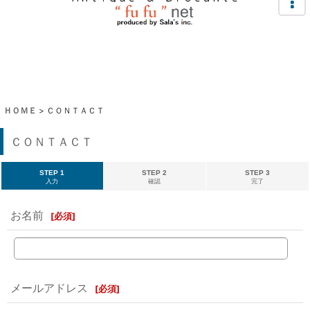
ＨＯＭＥ
>
ＣＯＮＴＡＣＴ
ＣＯＮＴＡＣＴ
STEP 1
STEP 2
STEP 3
入力
確認
完了
お名前
[
必須
]
メールアドレス
[
必須
]