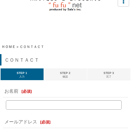
ＨＯＭＥ
>
ＣＯＮＴＡＣＴ
ＣＯＮＴＡＣＴ
STEP 1
STEP 2
STEP 3
入力
確認
完了
お名前
[
必須
]
メールアドレス
[
必須
]